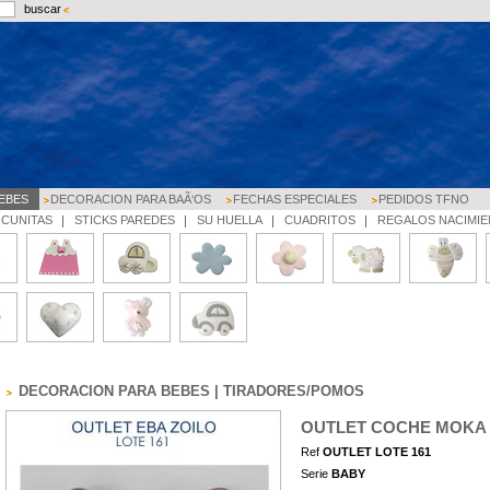
buscar
EBES
DECORACION PARA BAÃ‘OS
FECHAS ESPECIALES
PEDIDOS TFNO
 CUNITAS
STICKS PAREDES
SU HUELLA
CUADRITOS
REGALOS NACIMI
DECORACION PARA BEBES | TIRADORES/POMOS
OUTLET COCHE MOKA 
Ref
OUTLET LOTE 161
Serie
BABY