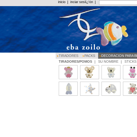
inicio
inciar sesiï¿½n
TIRADORES
PACKS
DECORACION PARA B
TIRADORES/POMOS
SU NOMBRE
STICKS