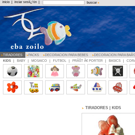
inicio
inciar sesiï¿½n
buscar
TIRADORES
PACKS
DECORACION PARA BEBES
DECORACION PARA BAÃ‘
KIDS
BABY
MOSAICO
FUTBOL
PRÃŠT Ã€ PORTER
BASICS
CORA
TIRADORES | KIDS