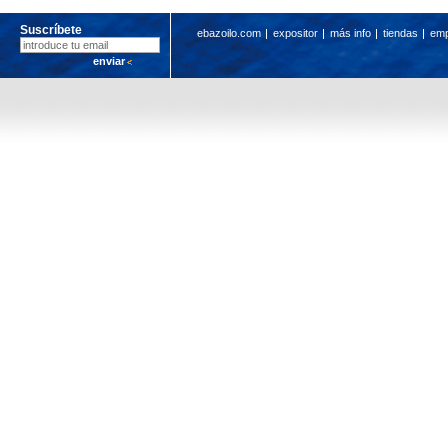
Suscríbete
ebazoilo.com
expositor
más info
tiendas
em
enviar