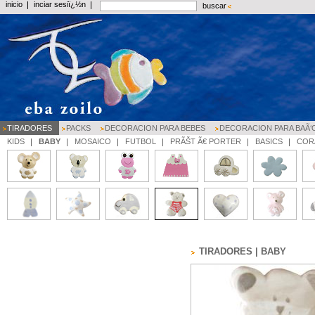
inicio
inciar sesiï¿½n
buscar
TIRADORES
PACKS
DECORACION PARA BEBES
DECORACION PARA BAÃ‘
KIDS
BABY
MOSAICO
FUTBOL
PRÃŠT Ã€ PORTER
BASICS
COR
TIRADORES | BABY