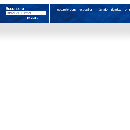
Suscríbete
ebazoilo.com
expositor
más info
tiendas
em
enviar