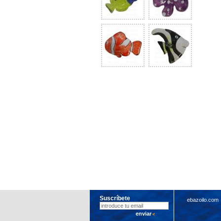
Suscríbete
ebazoilo.com
enviar