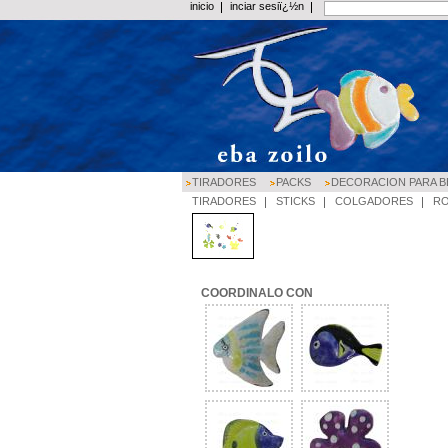
inicio
inciar sesiï¿½n
TIRADORES
PACKS
DECORACION PARA B
TIRADORES
STICKS
COLGADORES
R
COORDINALO CON