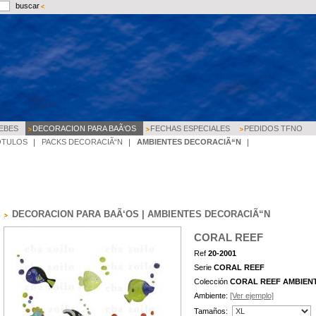
buscar
EBES
DECORACION PARA BAÃ‘OS
FECHAS ESPECIALES
PEDIDOS TFNO
OTULOS
PACKS DECORACIÃ“N
AMBIENTES DECORACIÃ“N
DECORACION PARA BAÃ‘OS | AMBIENTES DECORACIÃ“N
CORAL REEF
Ref
20-2001
Serie
CORAL REEF
Colección
CORAL REEF AMBIEN
Ambiente:
[Ver ejemplo]
Tamaños: