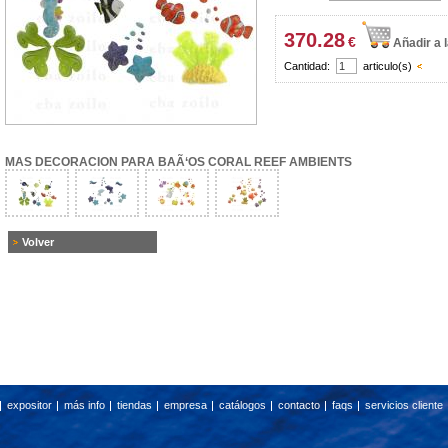
370.28
€
Añadir a 
Cantidad:
articulo(s)
MAS DECORACION PARA BAÃ‘OS CORAL REEF AMBIENTS
Volver
expositor
más info
tiendas
empresa
catálogos
contacto
faqs
servicios cliente